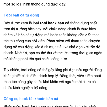
một số loại hình thông dụng dưới đây:
Tool bắn cá tự động
Đây được xem là loại
tool hack bắn cá
thông dụng nhất
trên thị trường hiện nay. Với chức năng chính là thực hiện
nhắm và bắn cá tự động mà hoàn toàn không cần đến thao
tác thủ công của hội viên. Phần mềm với thuật toán chuyên
dụng sẽ chủ động xác định mục tiêu và nhả đạn với tốc độ
nhanh. Nhờ đó, bạn có thể thu về mẻ lớn trong thời gian ngắn
mà không phải tốn quá nhiều công sức.
Tuy nhiên, tool cũng có thể gây lãng phí đạn nếu người dùng
không biết cách điều chỉnh hợp lý. Đồng thời, việc kiểm soát
thao tác cũng gây nhiều khó khăn với người mới chưa có
nhiều kinh nghiệm, kỹ năng.
Công cụ hack tài khoản bắn cá
Phần mềm hack tài khoản cho phép người chơi xâm nhập