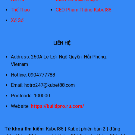
Thể Thao
CEO Phạm Thăng Kubet88
Xổ Số
LIÊN HỆ
Address: 260A Lê Lợi, Ngô Quyền, Hải Phòng,
Vietnam
Hotline: 0904777788
Email:
hotro247@kubet88.com
Postcode: 100000
Website:
https://buildpro.ru.com/
Từ khoá tìm kiếm
: Kubet88 | Kubet phiên bản 2 | đăng