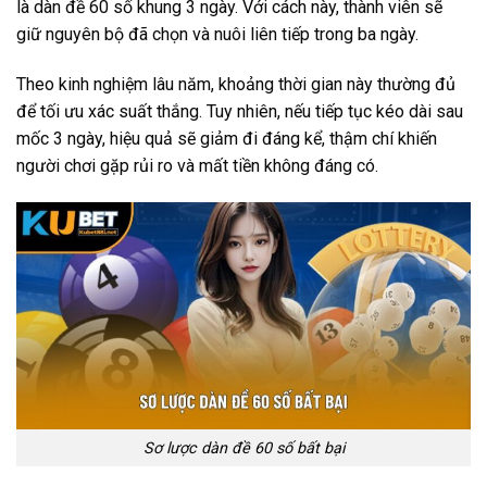
là dàn đề 60 số khung 3 ngày. Với cách này, thành viên sẽ
giữ nguyên bộ đã chọn và nuôi liên tiếp trong ba ngày.
Theo kinh nghiệm lâu năm, khoảng thời gian này thường đủ
để tối ưu xác suất thắng. Tuy nhiên, nếu tiếp tục kéo dài sau
mốc 3 ngày, hiệu quả sẽ giảm đi đáng kể, thậm chí khiến
người chơi gặp rủi ro và mất tiền không đáng có.
Sơ lược dàn đề 60 số bất bại