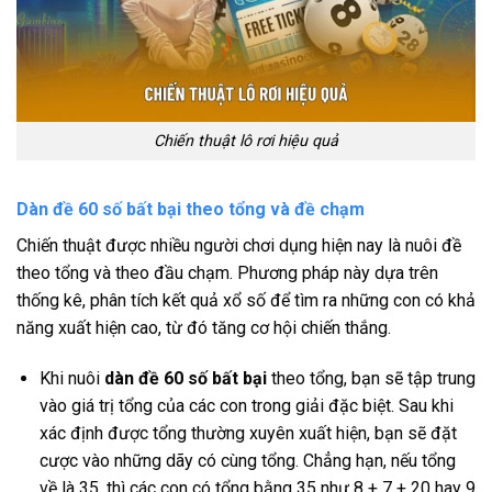
Chiến thuật lô rơi hiệu quả
Dàn đề 60 số bất bại theo tổng và đề chạm
Chiến thuật được nhiều người chơi dụng hiện nay là nuôi đề
theo tổng và theo đầu chạm. Phương pháp này dựa trên
thống kê, phân tích kết quả xổ số để tìm ra những con có khả
năng xuất hiện cao, từ đó tăng cơ hội chiến thắng.
Khi nuôi
dàn đề 60 số bất bại
theo tổng, bạn sẽ tập trung
vào giá trị tổng của các con trong giải đặc biệt. Sau khi
xác định được tổng thường xuyên xuất hiện, bạn sẽ đặt
cược vào những dãy có cùng tổng. Chẳng hạn, nếu tổng
về là 35, thì các con có tổng bằng 35 như 8 + 7 + 20 hay 9