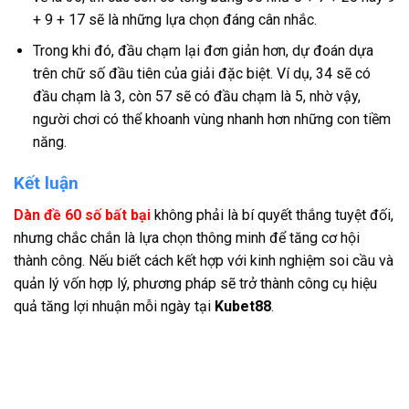
+ 9 + 17 sẽ là những lựa chọn đáng cân nhắc.
Trong khi đó, đầu chạm lại đơn giản hơn, dự đoán dựa
trên chữ số đầu tiên của giải đặc biệt. Ví dụ, 34 sẽ có
đầu chạm là 3, còn 57 sẽ có đầu chạm là 5, nhờ vậy,
người chơi có thể khoanh vùng nhanh hơn những con tiềm
năng.
Kết luận
Dàn đề 60 số bất bại
không phải là bí quyết thắng tuyệt đối,
nhưng chắc chắn là lựa chọn thông minh để tăng cơ hội
thành công. Nếu biết cách kết hợp với kinh nghiệm soi cầu và
quản lý vốn hợp lý, phương pháp sẽ trở thành công cụ hiệu
quả tăng lợi nhuận mỗi ngày tại
Kubet88
.