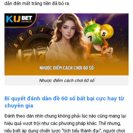
dẫn đến mất trắng tiền đã bỏ ra.
Nhược điểm cách chơi 60 số
Bí quyết đánh dàn đề 60 số bất bại cực hay từ
chuyên gia
Đánh theo dàn nhìn chung không phải lúc nào cũng mang lại
hiệu quả vượt trội như các phương pháp khác. Thế nhưng,
nếu biết áp dụng chiến lược “tích tiểu thành đại”, người chơi