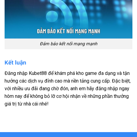
Đảm bảo kết nối mạng mạnh
Kết luận
Đăng nhập Kubet88 để khám phá kho game đa dạng và tận
hưởng các dịch vụ đỉnh cao mà nền tảng cung cấp. Đặc biệt,
với nhiều ưu đãi đang chờ đón, anh em hãy đăng nhập ngay
hôm nay để không bỏ lỡ cơ hội nhận về những phần thưởng
giá trị từ nhà cái nhé!