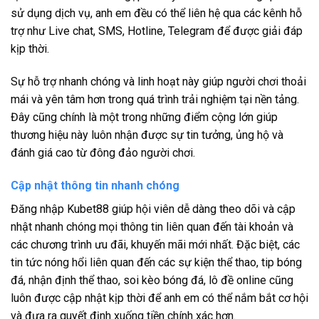
sử dụng dịch vụ, anh em đều có thể liên hệ qua các kênh hỗ
trợ như Live chat, SMS, Hotline, Telegram để được giải đáp
kịp thời.
Sự hỗ trợ nhanh chóng và linh hoạt này giúp người chơi thoải
mái và yên tâm hơn trong quá trình trải nghiệm tại nền tảng.
Đây cũng chính là một trong những điểm cộng lớn giúp
thương hiệu này luôn nhận được sự tin tưởng, ủng hộ và
đánh giá cao từ đông đảo người chơi.
Cập nhật thông tin nhanh chóng
Đăng nhập Kubet88 giúp hội viên dễ dàng theo dõi và cập
nhật nhanh chóng mọi thông tin liên quan đến tài khoản và
các chương trình ưu đãi, khuyến mãi mới nhất. Đặc biệt, các
tin tức nóng hổi liên quan đến các sự kiện thể thao, tip bóng
đá, nhận định thể thao, soi kèo bóng đá, lô đề online cũng
luôn được cập nhật kịp thời để anh em có thể nắm bắt cơ hội
và đưa ra quyết định xuống tiền chính xác hơn.