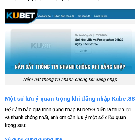
Nắm bắt thông tin nhanh chóng khi đăng nhập
Một số lưu ý quan trọng khi đăng nhập Kubet88
Để đảm bảo quá trình đăng nhập Kubet88 diễn ra thuận lợi
và nhanh chóng nhất, anh em cần lưu ý một số điều quan
trọng sau:
Sử dụng đúng đường link