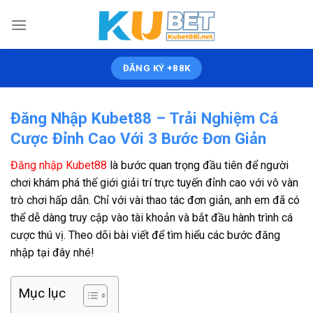
Bỏ
qua
nội
dung
ĐĂNG KÝ +88K
Đăng Nhập Kubet88 – Trải Nghiệm Cá
Cược Đỉnh Cao Với 3 Bước Đơn Giản
Đăng nhập Kubet88
là bước quan trọng đầu tiên để người
chơi khám phá thế giới giải trí trực tuyến đỉnh cao với vô vàn
trò chơi hấp dẫn. Chỉ với vài thao tác đơn giản, anh em đã có
thể dễ dàng truy cập vào tài khoản và bắt đầu hành trình cá
cược thú vị. Theo dõi bài viết để tìm hiểu các bước đăng
nhập tại đây nhé!
Mục lục