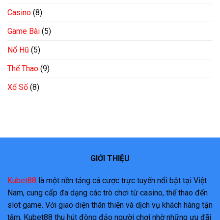
Rinh
Săn
Casino
(8)
Thưởng
Mồi
Khủng
Tại
Game Bài
(5)
Kubet88
Nổ Hũ
(5)
Thể Thao
(9)
Xổ Số
(8)
GIỚI THIỆU
Kubet88
là một nền tảng cá cược trực tuyến nổi bật tại Việt
Nam, cung cấp đa dạng các trò chơi từ casino, thể thao đến
slot game. Với giao diện thân thiện và dịch vụ khách hàng tận
tâm, Kubet88 thu hút đông đảo người chơi nhờ những ưu đãi