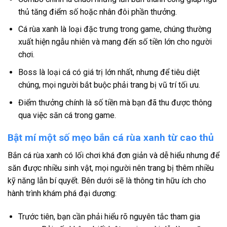
thủ tăng điểm số hoặc nhân đôi phần thưởng.
Cá rùa xanh là loại đặc trưng trong game, chúng thường
xuất hiện ngẫu nhiên và mang đến số tiền lớn cho người
chơi.
Boss là loại cá có giá trị lớn nhất, nhưng để tiêu diệt
chúng, mọi người bắt buộc phải trang bị vũ trí tối ưu.
Điểm thưởng chính là số tiền mà bạn đã thu được thông
qua việc săn cá trong game.
Bật mí một số mẹo bắn cá rùa xanh từ cao thủ
Bắn cá rùa xanh có lối chơi khá đơn giản và dễ hiểu nhưng để
săn được nhiều sinh vật, mọi người nên trang bị thêm nhiều
kỹ năng lẫn bí quyết. Bên dưới sẽ là thông tin hữu ích cho
hành trình khám phá đại dương:
Trước tiên, bạn cần phải hiểu rõ nguyên tắc tham gia