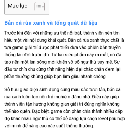
Mục lục
Bắn cá rùa xanh và tổng quát dữ liệu
Trước khi đến với những ưu thế nổi bật, thành viên nên tìm
hiểu một vài nội dung khái quát. Bắn cá rùa xanh thực chất là
tựa game giải trí được phát triển dựa vào phiên bản truyền
thống lâu đời trước đó. Từ lúc siêu phẩm này ra mắt, nó đã
tạo nên một làn sóng mới khiến vô số ngư thủ say mê. Sự
đầu tư chỉn chu cùng tính năng hiện đại chắc chắn đem lại
phần thưởng khủng giúp bạn làm giàu nhanh chóng.
Sở hữu giao diện sinh động cùng màu sắc tươi tắn, bắn cá
rùa xanh luôn tạo nên trải nghiệm đáng nhớ. Điều này giúp
thành viên tận hưởng không gian giải trí đúng nghĩa không
thể nào quên. Đặc biệt, game còn phân chia thành nhiều cấp
độ khác nhau, ngư thủ có thể dễ dàng lựa chọn level phù hợp
với mình để nâng cao xác suất thắng thưởng.